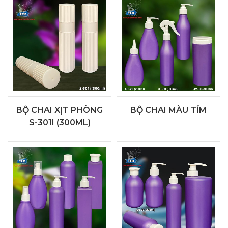
BỘ CHAI XỊT PHÒNG
BỘ CHAI MÀU TÍM
S-301I (300ML)