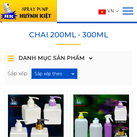
SẢN PHẨM
VN
Trang chủ
SẢN PHẨM
CHAI
CHAI 200ML - 300ML
CHAI 200ML - 300ML
DANH MỤC SẢN PHẨM
Sắp xếp:
Sắp xếp theo