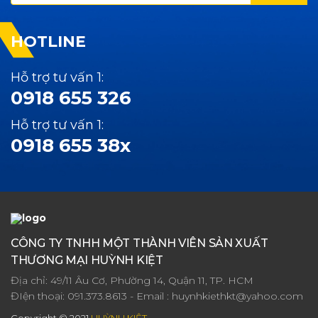
HOTLINE
Hỗ trợ tư vấn 1:
0918 655 326
Hỗ trợ tư vấn 1:
0918 655 38x
CÔNG TY TNHH MỘT THÀNH VIÊN SẢN XUẤT
THƯƠNG MẠI HUỲNH KIỆT
Địa chỉ: 49/11 Âu Cơ, Phường 14, Quận 11, TP. HCM
ĐIện thoại:
091.373.8613
- Email :
huynhkiethkt@yahoo.com