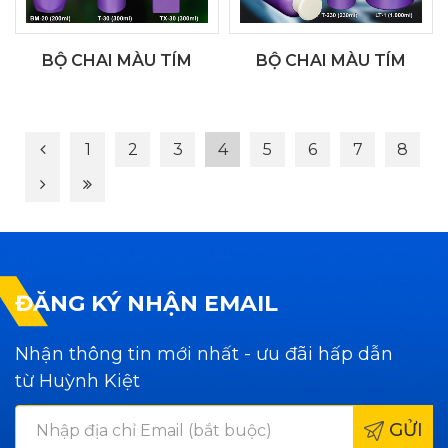
BỘ CHAI MÀU TÍM
BỘ CHAI MÀU TÍM
1
2
3
4
5
6
7
8
ĐĂNG KÝ NHẬN EMAIL
Nhận thông tin mới nhất - ưu đãi hấp dẫn
từ Huỳnh Kiệt
GỬI